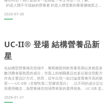
哪些特色？為什麼經常一起搭配？本文帶您一次了解。
鈣是人體不可或缺的營養素 鈣是人體需要的重要礦物質之
一，有助於維持骨骼與牙齒的正常發育，可透過均衡飲食攝
2026-07-30
取，例如：
牛奶優格起司小魚乾豆製品深綠色蔬菜 若平時飲食較不均衡，
也可依需求選擇含鈣營養補充品。
維生素D3的特色
維生素D3有「陽光維生素」之稱，可增進鈣吸收，除了可由
UC-II® 登場 結構營養品新
星
在結構型營養補充領域中，葡萄糖胺與軟骨素長期以來都是多
數消費者最熟悉的成分，市面上的相關產品也多以複合型配方
作為主要設計方式，然而，近年出現一款討論度逐漸升高的新
星——UC-II®（非變性第二型膠原蛋白），以不同的成分定位
與應用概念，為營養補充領域帶來新的選擇視角。 UC-II® 是
什麼？UC-II® 是非變性第二型膠原蛋白（Undenatured Type
2026-01-21
II Collagen）的簡稱，屬於近年在營養補充領域中受到關注的
原料之一。
其來源主要來自雞胸軟骨，透過低溫製程技術處理，保留膠原