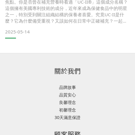
焦點。你是否曾在補充營養時看過「UC-II®」這個成分名稱？
這個擁有美國專利技術的成分，近年來成為保健食品中的明星
之一，特別受到關注組織結構的保養者喜愛。究竟UC-II是什
麼？它為什麼備受重視？又該如何在日常中正確補充？一起來
了解它的應用價值與選擇關鍵吧！ UC-II是什麼？專利非變性第
2025-05-14
二型膠原蛋白UC-II®是一種來自雞胸軟骨的非變性第二型膠原
蛋白，最大特色在於使用低溫非變性製程，完整保留了其三股
螺旋結構，與一般市售經高溫水解、破壞結構的第
關於我們
品牌故事
品質安心
良馨理念
初馨理念
30天滿意保證
顧客服務