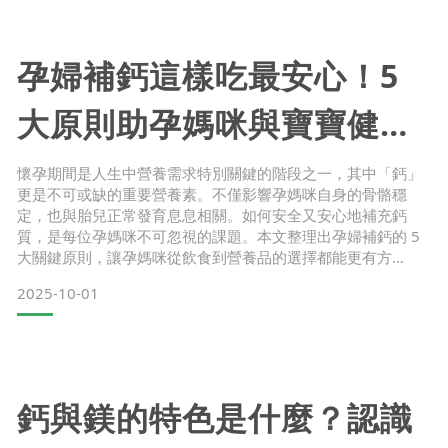
蛋白原
孕婦補鈣這樣吃最安心！5
大原則助孕媽咪與寶寶健康
發展
懷孕期間是人生中營養需求特別關鍵的階段之一，其中「鈣」
更是不可或缺的重要營養素。不僅影響孕媽咪自身的骨骼穩
定，也與胎兒正常發育息息相關。如何安全又安心地補充鈣
質，是每位孕媽咪不可忽視的課題。本文整理出孕婦補鈣的 5
大關鍵原則，讓孕媽咪從飲食到營養品的選擇都能更有方
向！ 為什麼懷孕期間需要特別補鈣？
2025-10-01
懷孕期間，胎兒成長過程會逐漸建立骨骼結構，若母體攝取的
鈣質不足，可能影響體內平衡，甚至需動用媽媽體內原有的鈣
質來供應胎兒。因此，從孕期開始，就應注意日常的鈣質補
充，幫助穩定生理機能，也可維持身體結構
鈣與鎂的特色是什麼？認識