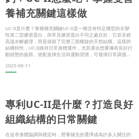
養補充關鍵這樣做
UC-II是什麼？掌握補充關鍵UC-II是一種含有特定構型的非變
性第二型膠原蛋白，與常見膠原蛋白不同之處在於：它並非經
高溫水解處理，而是保留了完整三股螺旋的天然結構。這樣的
結構特性，UC-II維持日常身體運作，尤其適合想要擁有良好行
動狀態的族群。搭配規律生活與運動習慣，可發揮日常調適與
機能支持的雙重助力。 UC-II與鈣的應用差異是什麼？雖然UC-
2025-06-11
II與鈣都常出現在日常營養補充建議中，但兩者所扮演的角色
大不相同：項目UC-II鈣成分來源非變性第二型膠原蛋白礦物質
補充目的支持活動結構的協調運作維持
專利UC-II是什麼？打造良好
組織結構的日常關鍵
在追求身體協調與穩定時，營養補充的選擇成為許多人關注的