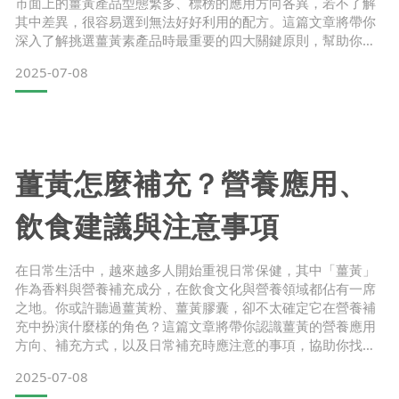
市面上的薑黃產品型態繁多、標榜的應用方向各異，若不了解
其中差異，很容易選到無法好好利用的配方。這篇文章將帶你
深入了解挑選薑黃素產品時最重要的四大關鍵原則，幫助你避
開常見誤區，找到真正適合自己的日常營養補充選擇！關鍵
2025-07-08
一：了解薑黃的「應用形式」──選對才有好感受薑黃的主要營
養成分為「薑黃素」，但它本身屬於脂溶性化合物，若單獨攝
取，其實不容易被人體好好利用。因此，薑黃產品的「應用形
式」成為關鍵。
薑黃怎麼補充？營養應用、
飲食建議與注意事項
在日常生活中，越來越多人開始重視日常保健，其中「薑黃」
作為香料與營養補充成分，在飲食文化與營養領域都佔有一席
之地。你或許聽過薑黃粉、薑黃膠囊，卻不太確定它在營養補
充中扮演什麼樣的角色？這篇文章將帶你認識薑黃的營養應用
方向、補充方式，以及日常補充時應注意的事項，協助你找到
適合自己的方式，為每日狀態增添穩定支持。一、薑黃是什
2025-07-08
麼？來自飲食文化的超級食物薑黃是薑科植物的一種，常見於