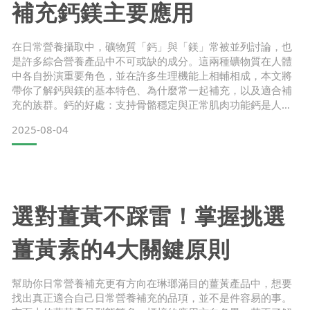
補充鈣鎂主要應用
在日常營養攝取中，礦物質「鈣」與「鎂」常被並列討論，也
是許多綜合營養產品中不可或缺的成分。這兩種礦物質在人體
中各自扮演重要角色，並在許多生理機能上相輔相成，本文將
帶你了解鈣與鎂的基本特色、為什麼常一起補充，以及適合補
充的族群。鈣的好處：支持骨骼穩定與正常肌肉功能鈣是人體
中含量最多的礦物質，約九成以上集中於骨骼與牙齒中，作為
2025-08-04
身體結構的重要組成之一。維持骨骼與牙齒的正常發育及健康
幫助血液正常的凝固功能有助於肌肉與心臟的正常收縮及神經
的感應性日常飲食若攝取不足，可能會影響長期營養狀況，因
此鈣的穩定攝取
選對薑黃不踩雷！掌握挑選
薑黃素的4大關鍵原則
幫助你日常營養補充更有方向在琳瑯滿目的薑黃產品中，想要
找出真正適合自己日常營養補充的品項，並不是件容易的事。