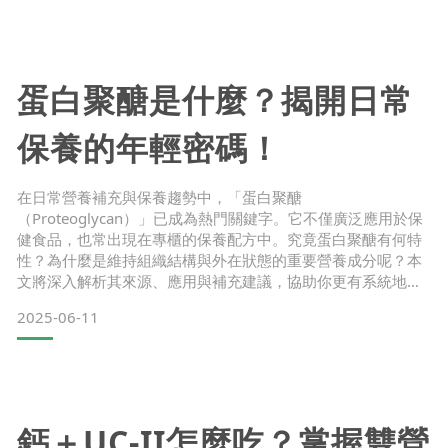
亞洲料理中，特別是咖哩與燉煮料理。它的獨特黃色來自其中
的薑黃素，這類植化素長期以來被應用於飲食中，也逐漸受到
營養科學的關注。
蛋白聚醣是什麼？揭開日常
保養的年輕密碼！
在日常營養補充與保養趨勢中，「蛋白聚醣
（Proteoglycan）」已成為熱門關鍵字。它不僅廣泛應用於保
健食品，也常出現在專櫃的保養配方中。究竟蛋白聚醣有何特
性？為什麼是維持組織結構與外在狀態的重要營養成分呢？本
文將深入解析其來源、應用與補充建議，協助你更有系統地納
入日常保養規劃中。
2025-06-11
一、什麼是蛋白聚醣？蛋白聚醣是一種高分子複合物，主要由
蛋白質核心與多醣鏈（如硫酸軟骨素）所構成，屬於體內結構
性物質的一部分。其特殊結構讓它具有高度保水性、黏彈性與
穩定性，在維持外在狀態、協助結構平衡上扮演重要角
鈣＋UC-II怎麼吃？掌握雙營