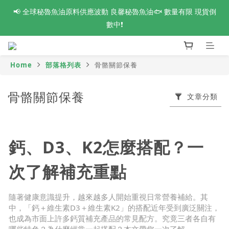
📢 全球秘魯魚油原料供應波動 良馨秘魯魚油🐟 數量有限 現貨倒
活力88節 爸氣來襲🔥 指定系列最高【買8送4】❗全館滿額最高現
折$1188 新會員再享首購免運🆓
數中❗
👑 VIP鑽石會員專屬 新品體驗開放申請中❗
Home
部落格列表
骨骼關節保養
活力88節 爸氣來襲🔥 指定系列最高【買8送4】❗全館滿額最高現
骨骼關節保養
折$1188 新會員再享首購免運🆓
文章分類
鈣、D3、K2怎麼搭配？一
次了解補充重點
隨著健康意識提升，越來越多人開始重視日常營養補給。其
中，「鈣＋維生素D3＋維生素K2」的搭配近年受到廣泛關注，
也成為市面上許多鈣質補充產品的常見配方。究竟三者各自有