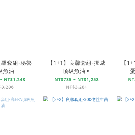
良馨套組-秘魯
【1+1】良馨套組-挪威
【1
級魚油
頂級魚油✦
蛋
~ NT$1,243
NT$735 ~ NT$1,258
NT
$3,206
NT$3,281