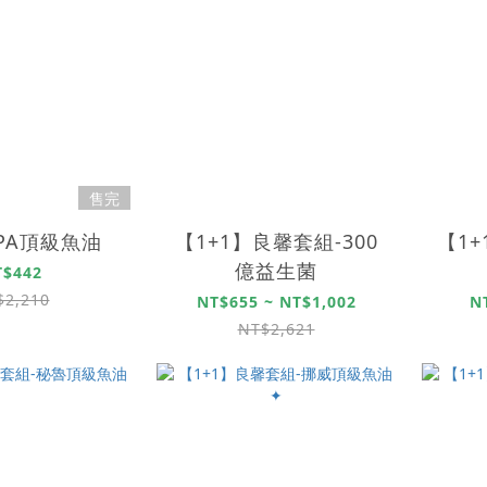
售完
PA頂級魚油
【1+1】良馨套組-300
【1
億益生菌
T$442
$2,210
NT$655 ~ NT$1,002
N
NT$2,621