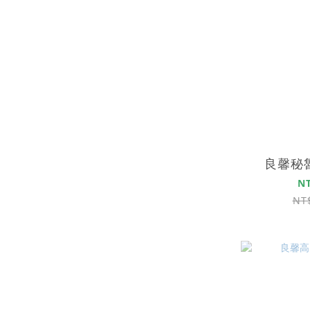
良馨秘
N
NT