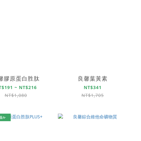
馨膠原蛋白胜肽
良馨葉黃素
T$191 ~ NT$216
NT$341
NT$1,080
NT$1,705
品✨