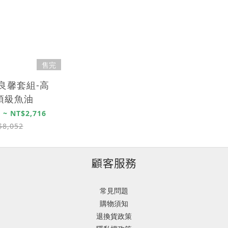
售完
】良馨套組-高
A頂級魚油
 ~ NT$2,716
$8,052
顧客服務
常見問題
購物須知
退換貨政策