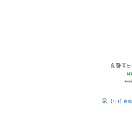
良馨高E
N
NT