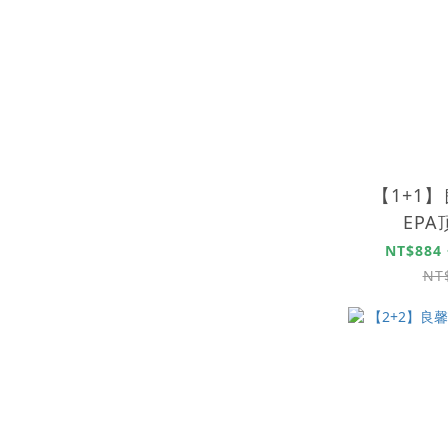
【1+1
EP
NT$884 
NT