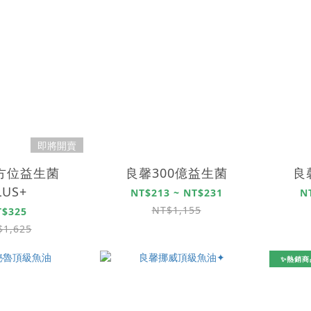
即將開賣
方位益生菌
良馨300億益生菌
良
LUS+
NT$213 ~ NT$231
N
NT$1,155
T$325
$1,625
✨熱銷商