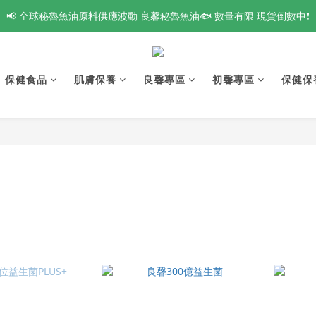
爸氣來襲🔥 指定系列最高【買8送4】❗全館滿額最高現折$1188 新會員再
📢 全球秘魯魚油原料供應波動 良馨秘魯魚油🐟 數量有限 現貨倒數中❗
👑 VIP鑽石會員專屬 新品體驗開放申請中❗
爸氣來襲🔥 指定系列最高【買8送4】❗全館滿額最高現折$1188 新會員再
保健食品
肌膚保養
良馨專區
初馨專區
保健保