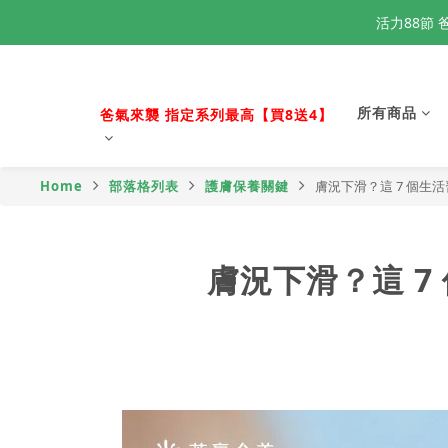
活力88節 
活力88節 
所有商品
爸氣來襲 指定系列最高【買8送4】
活力88節 
Home
部落格列表
護膚保養關鍵
膚況下滑？這 7 個生
膚況下滑？這 7