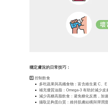
穩定膚況的日常技巧：
1️⃣
控制飲食
多吃蔬果與高纖食物：富含維生素 C、
補充優質油脂：Omega-3 有助於減少
減少高糖高脂飲食：避免糖化反應，加
攝取足夠蛋白質：維持肌膚結構與彈潤