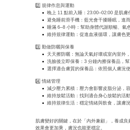
2️⃣ 規律作息與運動
晚上 11 點前入睡：23:00–02:00 是
避免睡前滑手機：藍光會干擾睡眠，進
睡滿 6–8 小時：幫助身體代謝順暢、氣
維持規律運動：促進血液循環，讓膚色
3️⃣ 勤做防曬與保養
天天擦防曬：無論天氣好壞或室內室外
洗臉後立即保養：3 分鐘內擦保養品，
選擇適合膚質的保養品：依照個人膚況
4️⃣ 情緒管理
減少壓力累積：壓力會影響皮脂分泌，
維持放鬆活動：找到適合身心放鬆的活
維持規律生活：穩定情緒與飲食，讓膚
肌膚變好的關鍵，在於「內外兼顧」，養成良
效果會更加乘，膚況也能更穩定。