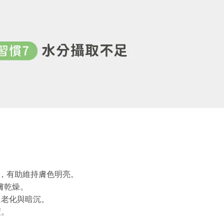
E，有助維持膚色明亮。
皮膚乾燥。
速老化與暗沉。
度。