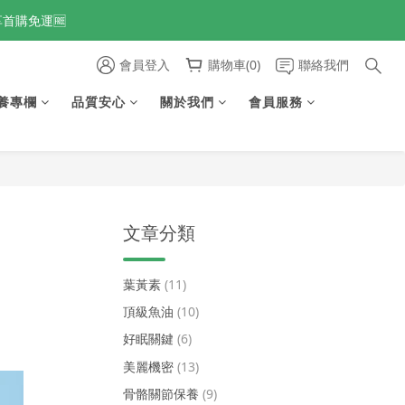
享首購免運🆓
享首購免運🆓
會員登入
購物車(0)
聯絡我們
養專欄
品質安心
關於我們
會員服務
享首購免運🆓
文章分類
葉黃素
(11)
頂級魚油
(10)
好眠關鍵
(6)
美麗機密
(13)
骨骼關節保養
(9)