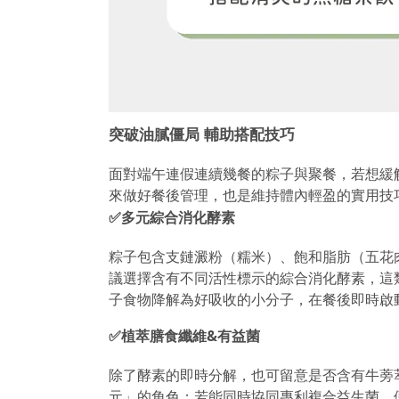
突破油膩僵局 輔助搭配技巧
面對端午連假連續幾餐的粽子與聚餐，若想緩
來做好餐後管理，也是維持體內輕盈的實用技
✅多元綜合消化酵素
粽子包含支鏈澱粉（糯米）、飽和脂肪（五花
議選擇含有
不同活性標示的綜合消化酵素
，這
子食物降解為好吸收的小分子，在餐後即時啟
✅植萃膳食纖維&有益菌
除了酵素的即時分解，也可留意是否含有牛蒡
元」
的角色
；
若能同時協同專利
複合益生菌
，