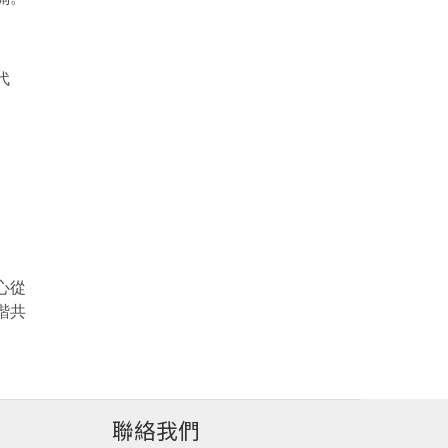
代
心從
諧共
聯絡我們