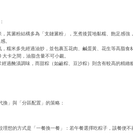
：
米，其澱粉結構多為「支鏈澱粉」，烹煮後質地黏糯、飽足感強
適感。
氣，糯米多先經過油炒，並包裹五花肉、鹹蛋黃、花生等高脂食
600 大卡之間，油脂含量不可小覷。
常經過醃漬調味，而甜粽（如鹼粽、豆沙粽）則含有較高的精緻
。
代換」與「分區配置」的策略：
較理想的方式是「一餐換一餐」：若午餐選擇吃粽子，該餐便不