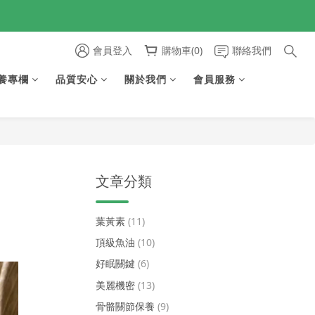
享首購免運🆓
會員登入
購物車(0)
聯絡我們
享首購免運🆓
養專欄
品質安心
關於我們
會員服務
文章分類
葉黃素
(11)
頂級魚油
(10)
好眠關鍵
(6)
美麗機密
(13)
骨骼關節保養
(9)