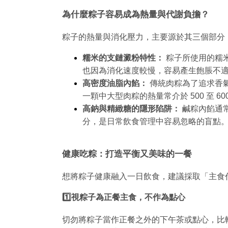
為什麼粽子容易成為熱量與代謝負擔？
粽子的熱量與消化壓力，主要源於其三個部分 
糯米的支鏈澱粉特性：
粽子所使用的糯
也因為消化速度較慢，容易產生飽脹不
高密度油脂內餡：
傳統肉粽為了追求香
一顆中大型肉粽的熱量常介於 500 至 
高鈉與精緻糖的隱形陷阱：
鹹粽內餡通
分，是日常飲食管理中容易忽略的盲點
健康吃粽：打造平衡又美味的一餐
想將粽子健康融入一日飲食，建議採取「主食
1️⃣視粽子為正餐主食，不作為點心
切勿將粽子當作正餐之外的下午茶或點心，比