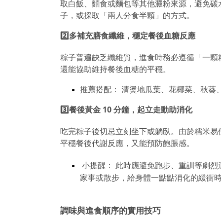
取白飯、麵食或麵包等其他澱粉來源，避免碳
子，或採取「兩人分食半顆」的方式。
2️⃣多補充膳食纖維，穩定餐後血糖反應
粽子普遍缺乏纖維質，進食時務必遵循「一顆
還能協助維持餐後血糖的平穩。
推薦搭配：
清燙地瓜葉、花椰菜、秋葵
3️⃣餐後黃金 10 分鐘，起立走動助消化
吃完粽子後切忌立刻坐下或躺臥。由於糯米易使
平穩餐後代謝反應，又能預防飽脹感。
小提醒： 此時應避免跑步、重訓等劇烈
家事或散步，給身體一點點消化的緩衝
調味與進食順序的實用技巧