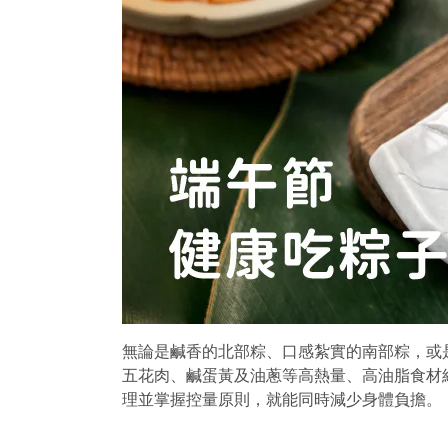
無論是鹹香的北部粽、口感紮實的南部粽，或
五花肉、鹹蛋黃及油蔥等高熱量、高油脂食材
理並掌握控量原則，就能同時減少身體負擔。