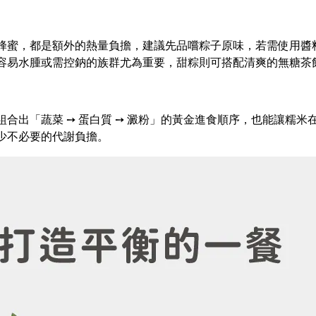
蜂蜜，都是額外的熱量負擔，建議先品嚐粽子原味，若需使用醬
容易水腫或需控鈉的族群尤為重要，甜粽則可搭配清爽的無糖茶
合出「蔬菜 ➙ 蛋白質 ➙ 澱粉」的黃金進食順序，也能讓糯米
少不必要的代謝負擔。