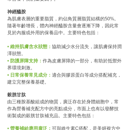
神經醯胺
為肌膚表層的重要脂質，約佔角質層脂質結構的50%。
隨著年齡增長，體內神經醯胺含量會逐漸下降，因此常
見於內服或外用的保養品中。主要特色包括：
• 維持肌膚含水狀態：
協助減少水分流失，讓肌膚保持潤
澤狀態。
• 防護屏障支持：
作為皮膚屏障的一部分，有助於抵禦外
界環境刺激。
• 日常保養常見成分：
適合與膠原蛋白等成分搭配補充，
建立完整保養基礎。
穀胱甘肽
由三種胺基酸組成的物質，廣泛存在於身體細胞中，常
作為營養補充配方中的亮點成分，市面上也有以發酵技
術製成的穀胱甘肽補充品。主要特色包括：
• 營養補給應用廣泛：
可與維生素C搭配，是美妍複方中