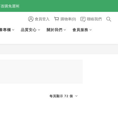
享首購免運🆓
享首購免運🆓
會員登入
購物車(0)
聯絡我們
養專欄
品質安心
關於我們
會員服務
享首購免運🆓
每頁顯示 72 個