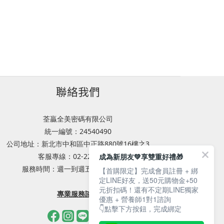
聯絡我們
荃贏全美密碼有限公司
統一編號：24540490
公司地址：新北市中和區中正路880號16樓之3
客服專線：02-2221-9632
成為新朋友💚享雙重好禮🎁
服務時間：週一到週五 08:30~17:30
【首購限定】完成會員註冊 + 綁
定LINE好友，送50元購物金+50
元折扣碼！還有不定期LINE獨家
專業服務諮詢
優惠 + 營養師1對1諮詢
👇點擊下方按鈕，完成綁定