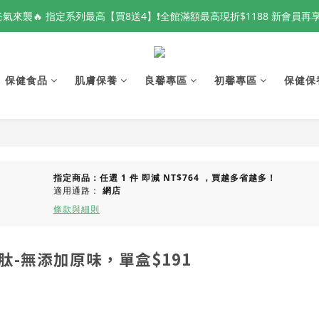
爸氣來襲🔥 指定系列最高【買8送4】❗全館滿額最高現折$1188 新會員再
爸氣來襲🔥 指定系列最高【買8送4】❗全館滿額最高現折$1188 新會員再
📢 全球秘魯魚油原料供應波動 良馨秘魯魚油🐟 數量有限 現貨倒數中❗
保健食品
👑 VIP鑽石會員專屬 新品體驗開放申請中❗
肌膚保養
良馨專區
初馨專區
保健保
爸氣來襲🔥 指定系列最高【買8送4】❗全館滿額最高現折$1188 新會員再
指定商品：任選 1 件 即減 NT$764 ，買越多省越多！
適用通路：
網店
條款與細則
-無添加原味，單盒$191