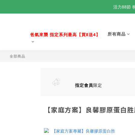
活力88節 
活力88節 
所有商品
爸氣來襲 指定系列最高【買8送4】
活力88節 
全部商品
指定會員
限定
【家庭方案】良馨膠原蛋白胜肽