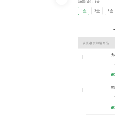
30顆(盒)
: 1盒
1盒
3盒
5盒
以優惠價加購商品
光
優
三
優