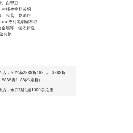
殼素、白腎豆
黃、柑橘生物類黃酮
麟果、秋葵、麥纖維
Perine專利黑胡椒萃取
重金屬等，無依賴性
檢驗合格
店，全館滿2888折188元、3888折
、8888折1188(不累折)
全店，全館結帳滿1000享免運