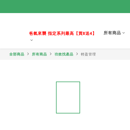
活力88節 
活力88節 
所有商品
爸氣來襲 指定系列最高【買8送4】
全部商品
所有商品
功效找產品
輕盈管理