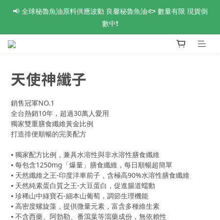
📢 全球秘魯魚油原料供應波動 良馨秘魯魚油🐟 數量有限 現貨倒
活力88節 爸氣來襲🔥 指定系列最高【買8送4】❗全館滿額最高現
折$1188 新會員再享首購免運🆓
數中❗
👑 VIP鑽石會員專屬 新品體驗開放申請中❗
天使神纖子
活力88節 爸氣來襲🔥 指定系列最高【買8送4】❗全館滿額最高現
折$1188 新會員再享首購免運🆓
銷售冠軍NO.1
全台熱銷10年，超過30萬人愛用
獨家雙重膳食纖維黃金比例
打造排便順暢的完美配方
⦁ 獨家配方比例，兼具水溶性與非水溶性膳食纖維
⦁ 每包含1250mg「爆量」膳食纖維，每日順暢超簡單
⦁ 天然纖維之王-印度洋車前子，含極高90%水溶性膳食纖維
⦁ 天然純素蛋白質之王-大豆蛋白，促進腸道蠕動 
⦁ 珍稀山中綠寶石-細本山葡萄，調節生理機能
⦁ 高密度螺旋藻，提供微量元素，富含多種維生素
⦁ 不含西藥、阿勃勒、番瀉葉等瀉藥成份，無依賴性