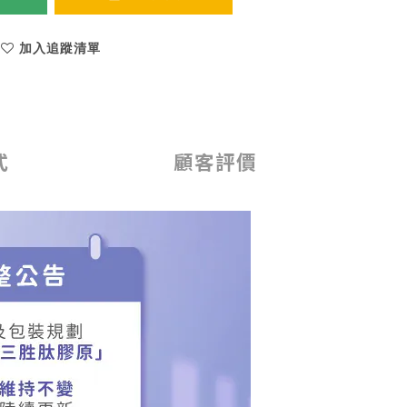
加入追蹤清單
式
顧客評價