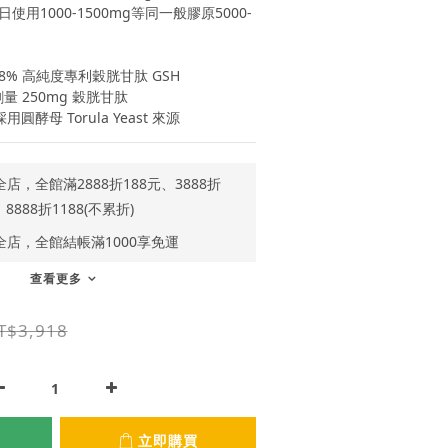
日使用1000-1500mg等同一般膠原5000-
 98% 高純度專利穀胱甘肽 GSH
劑量 250mg 穀胱甘肽
圓酵母 Torula Yeast 來源
店，全館滿2888折188元、3888折
、8888折1188(不累折)
全店，全館結帳滿1000享免運
查看更多
T$3,918
立即購買