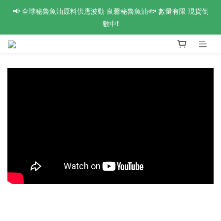
📢 全球秘魯魚油原料供應波動 良馨秘魯魚油🐟 數量有限 現貨倒
活力88節 爸氣來襲🔥 指定系列最高【買8送4】❗全館滿額最高現
折$1188 新會員再享首購免運🆓
數中❗
👑 VIP鑽石會員專屬 新品體驗開放申請中❗
活力88節 爸氣來襲🔥 指定系列最高【買8送4】❗全館滿額最高現
折$1188 新會員再享首購免運🆓